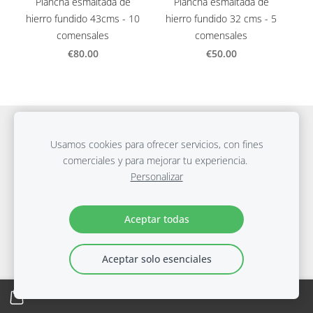
Plancha esmaltada de
Plancha esmaltada de
hierro fundido 43cms - 10
hierro fundido 32 cms - 5
comensales
comensales
€80.00
€50.00
Cookies
Usamos cookies para ofrecer servicios, con fines
comerciales y para mejorar tu experiencia.
Página creada con
Mozello
- La forma más fácil de crear
Personalizar
una web.
Aceptar todas
Aceptar solo esenciales