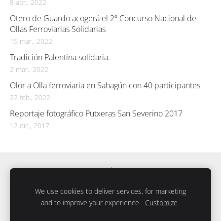
8 abr., 2022
Otero de Guardo acogerá el 2º Concurso Nacional de
Ollas Ferroviarias Solidarias
15 mar., 2022
Tradición Palentina solidaria.
2 mar., 2022
Olor a Olla ferroviaria en Sahagún con 40 participantes
22 feb., 2022
Reportaje fotográfico Putxeras San Severino 2017
12 dic., 2017
Cookies
We use cookies to deliver services, for marketing
Página creada con
Mozello
- La forma más fácil de crear
and to improve your experience.
Customize
una web.